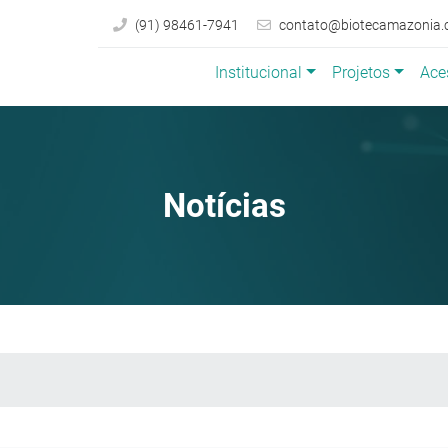
(91) 98461-7941
contato@biotecamazonia.
Institucional
Projetos
Ace
Notícias