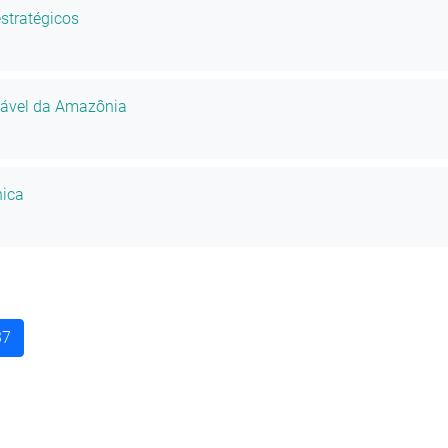
stratégicos
tável da Amazônia
nica
37