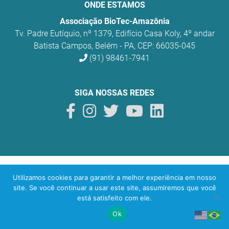
ONDE ESTAMOS
Associação BioTec-Amazônia
Tv. Padre Eutíquio, nº 1379, Edifício Casa Koly, 4º andar
Batista Campos, Belém - PA, CEP: 66035-045
(91) 98461-7941
SIGA NOSSAS REDES
BioTec Amazônia
© 2026 Todos os direitos reservados.
Utilizamos cookies para garantir a melhor experiência em nosso
O uso sustentável da biodiversidade na Amazônia
site. Se você continuar a usar este site, assumiremos que você
está satisfeito com ele.
Desenvolvido por
yeti
lab
Ok