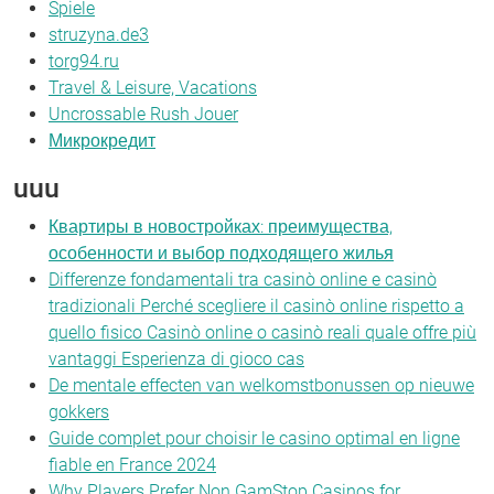
Spiele
struzyna.de3
torg94.ru
Travel & Leisure, Vacations
Uncrossable Rush Jouer
Микрокредит
uuu
Квартиры в новостройках: преимущества,
особенности и выбор подходящего жилья
Differenze fondamentali tra casinò online e casinò
tradizionali Perché scegliere il casinò online rispetto a
quello fisico Casinò online o casinò reali quale offre più
vantaggi Esperienza di gioco cas
De mentale effecten van welkomstbonussen op nieuwe
gokkers
Guide complet pour choisir le casino optimal en ligne
fiable en France 2024
Why Players Prefer Non GamStop Casinos for