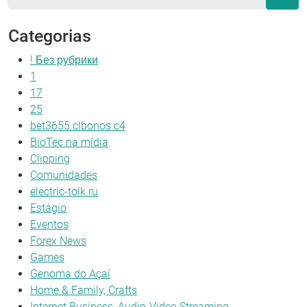
Categorias
! Без рубрики
1
17
25
bet3655.clbonos c4
BioTec na mídia
Clipping
Comunidades
electric-tolk.ru
Estágio
Eventos
Forex News
Games
Genoma do Açaí
Home & Family, Crafts
Internet Business, Audio-Video Streaming