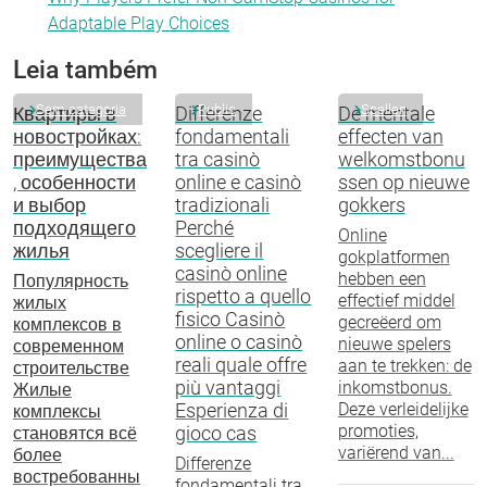
Adaptable Play Choices
Leia também
Sem categoria
Public
Spellen
Квартиры в
Differenze
De mentale
новостройках:
fondamentali
effecten van
преимущества
tra casinò
welkomstbonu
, особенности
online e casinò
ssen op nieuwe
и выбор
tradizionali
gokkers
подходящего
Perché
Online
жилья
scegliere il
gokplatformen
casinò online
hebben een
Популярность
rispetto a quello
effectief middel
жилых
fisico Casinò
gecreëerd om
комплексов в
online o casinò
nieuwe spelers
современном
reali quale offre
aan te trekken: de
строительстве
più vantaggi
inkomstbonus.
Жилые
Esperienza di
Deze verleidelijke
комплексы
promoties,
gioco cas
становятся всё
variërend van...
более
Differenze
востребованны
fondamentali tra