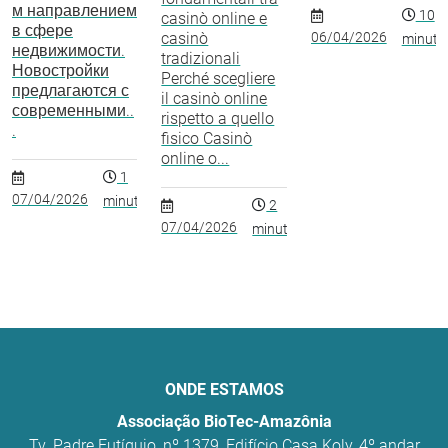
м направлением
10
casinò online e
в сфере
casinò
06/04/2026
minuto
недвижимости.
tradizionali
Новостройки
Perché scegliere
предлагаются с
il casinò online
современными..
rispetto a quello
.
fisico Casinò
online o...
1
07/04/2026
minuto
2
07/04/2026
minutos
ONDE ESTAMOS
Associação BioTec-Amazônia
Tv. Padre Eutíquio, nº 1379, Edifício Casa Koly, 4º andar