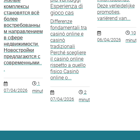
Жилые
Esperienza di
Deze verleidelijke
комплексы
promoties,
gioco cas
становятся всё
variërend van...
более
Differenze
востребованны
fondamentali tra
м направлением
10
casinò online e
в сфере
casinò
06/04/2026
minuto
недвижимости.
tradizionali
Новостройки
Perché scegliere
предлагаются с
il casinò online
современными..
rispetto a quello
.
fisico Casinò
online o...
1
07/04/2026
minuto
2
07/04/2026
minutos