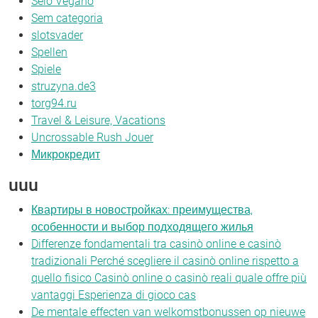
Selo Vegano
Sem categoria
slotsvader
Spellen
Spiele
struzyna.de3
torg94.ru
Travel & Leisure, Vacations
Uncrossable Rush Jouer
Микрокредит
uuu
Квартиры в новостройках: преимущества,
особенности и выбор подходящего жилья
Differenze fondamentali tra casinò online e casinò
tradizionali Perché scegliere il casinò online rispetto a
quello fisico Casinò online o casinò reali quale offre più
vantaggi Esperienza di gioco cas
De mentale effecten van welkomstbonussen op nieuwe