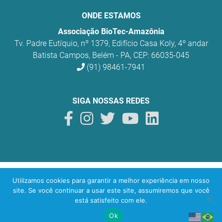
ONDE ESTAMOS
Associação BioTec-Amazônia
Tv. Padre Eutíquio, nº 1379, Edifício Casa Koly, 4º andar
Batista Campos, Belém - PA, CEP: 66035-045
(91) 98461-7941
SIGA NOSSAS REDES
BioTec Amazônia
© 2026 Todos os direitos reservados.
Utilizamos cookies para garantir a melhor experiência em nosso
O uso sustentável da biodiversidade na Amazônia
site. Se você continuar a usar este site, assumiremos que você
está satisfeito com ele.
Desenvolvido por
yeti
lab
Ok