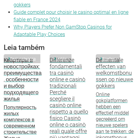
gokkers
Guide complet pour choisir le casino optimal en ligne
fiable en France 2024
Why Players Prefer Non GamStop Casinos for
Adaptable Play Choices
Leia também
Sem categoria
Public
Spellen
Квартиры в
Differenze
De mentale
новостройках:
fondamentali
effecten van
преимущества
tra casinò
welkomstbonu
, особенности
online e casinò
ssen op nieuwe
и выбор
tradizionali
gokkers
подходящего
Perché
Online
жилья
scegliere il
gokplatformen
casinò online
hebben een
Популярность
rispetto a quello
effectief middel
жилых
fisico Casinò
gecreëerd om
комплексов в
online o casinò
nieuwe spelers
современном
reali quale offre
aan te trekken: de
строительстве
più vantaggi
inkomstbonus.