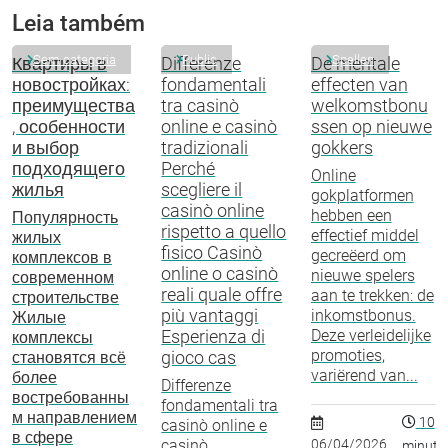
Leia também
Sem categoria
Public
Spellen
Квартиры в
Differenze
De mentale
новостройках:
fondamentali
effecten van
преимущества
tra casinò
welkomstbonu
, особенности
online e casinò
ssen op nieuwe
и выбор
tradizionali
gokkers
подходящего
Perché
Online
жилья
scegliere il
gokplatformen
casinò online
hebben een
Популярность
rispetto a quello
effectief middel
жилых
fisico Casinò
gecreëerd om
комплексов в
online o casinò
nieuwe spelers
современном
reali quale offre
aan te trekken: de
строительстве
più vantaggi
inkomstbonus.
Жилые
Esperienza di
Deze verleidelijke
комплексы
promoties,
gioco cas
становятся всё
variërend van...
более
Differenze
востребованны
fondamentali tra
м направлением
10
casinò online e
в сфере
casinò
06/04/2026
minuto