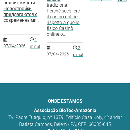
недвижимости.
tradizionali
Новостройки
Perché scegliere
предлагаются с
il casinò online
современными..
rispetto a quello
.
fisico Casinò
online o...
1
07/04/2026
minuto
2
07/04/2026
minutos
ONDE ESTAMOS
Associação BioTec-Amazônia
Tv. Padre Eutíquio, nº 1379, Edifício Casa Koly, 4º andar
Batista Campos, Belém - PA, CEP: 66035-045