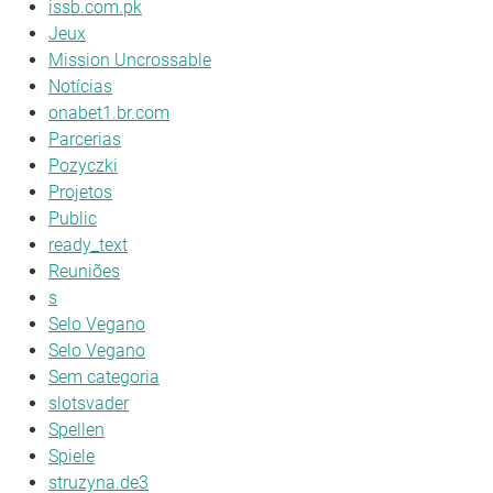
issb.com.pk
Jeux
Mission Uncrossable
Notícias
onabet1.br.com
Parcerias
Pozyczki
Projetos
Public
ready_text
Reuniões
s
Selo Vegano
Selo Vegano
Sem categoria
slotsvader
Spellen
Spiele
struzyna.de3