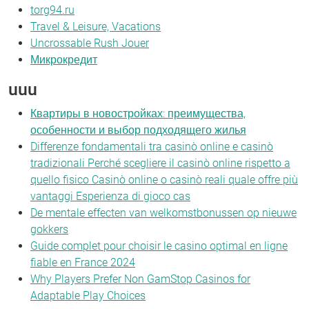
torg94.ru
Travel & Leisure, Vacations
Uncrossable Rush Jouer
Микрокредит
uuu
Квартиры в новостройках: преимущества,
особенности и выбор подходящего жилья
Differenze fondamentali tra casinò online e casinò
tradizionali Perché scegliere il casinò online rispetto a
quello fisico Casinò online o casinò reali quale offre più
vantaggi Esperienza di gioco cas
De mentale effecten van welkomstbonussen op nieuwe
gokkers
Guide complet pour choisir le casino optimal en ligne
fiable en France 2024
Why Players Prefer Non GamStop Casinos for
Adaptable Play Choices