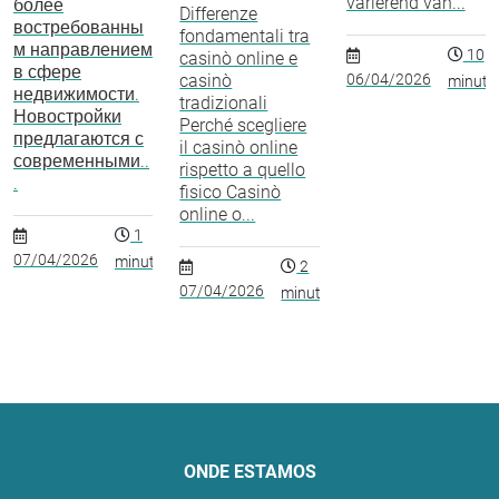
variërend van...
более
Differenze
востребованны
fondamentali tra
м направлением
10
casinò online e
в сфере
casinò
06/04/2026
minuto
недвижимости.
tradizionali
Новостройки
Perché scegliere
предлагаются с
il casinò online
современными..
rispetto a quello
.
fisico Casinò
online o...
1
07/04/2026
minuto
2
07/04/2026
minutos
ONDE ESTAMOS