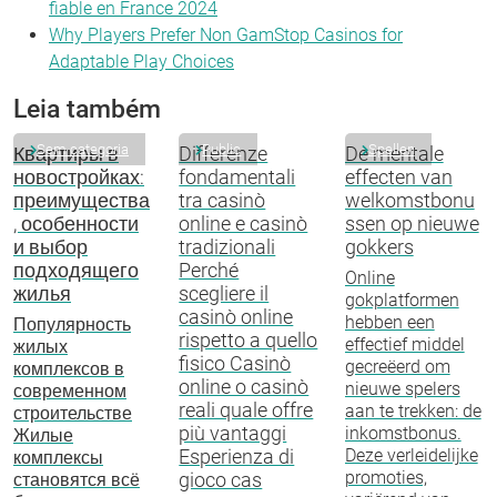
fiable en France 2024
Why Players Prefer Non GamStop Casinos for
Adaptable Play Choices
Leia também
Sem categoria
Public
Spellen
Квартиры в
Differenze
De mentale
новостройках:
fondamentali
effecten van
преимущества
tra casinò
welkomstbonu
, особенности
online e casinò
ssen op nieuwe
и выбор
tradizionali
gokkers
подходящего
Perché
Online
жилья
scegliere il
gokplatformen
casinò online
hebben een
Популярность
rispetto a quello
effectief middel
жилых
fisico Casinò
gecreëerd om
комплексов в
online o casinò
nieuwe spelers
современном
reali quale offre
aan te trekken: de
строительстве
più vantaggi
inkomstbonus.
Жилые
Esperienza di
Deze verleidelijke
комплексы
promoties,
gioco cas
становятся всё