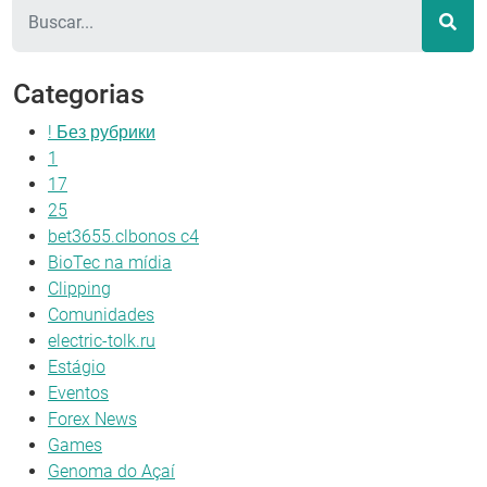
Pesquisar
Categorias
! Без рубрики
1
17
25
bet3655.clbonos c4
BioTec na mídia
Clipping
Comunidades
electric-tolk.ru
Estágio
Eventos
Forex News
Games
Genoma do Açaí