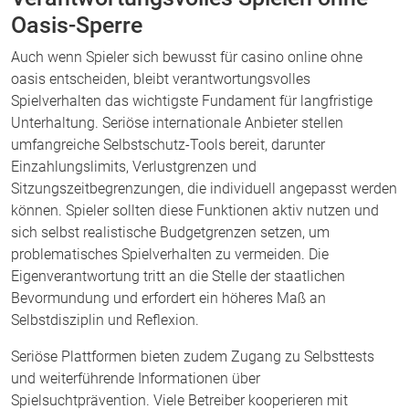
Oasis-Sperre
Auch wenn Spieler sich bewusst für casino online ohne
oasis entscheiden, bleibt verantwortungsvolles
Spielverhalten das wichtigste Fundament für langfristige
Unterhaltung. Seriöse internationale Anbieter stellen
umfangreiche Selbstschutz-Tools bereit, darunter
Einzahlungslimits, Verlustgrenzen und
Sitzungszeitbegrenzungen, die individuell angepasst werden
können. Spieler sollten diese Funktionen aktiv nutzen und
sich selbst realistische Budgetgrenzen setzen, um
problematisches Spielverhalten zu vermeiden. Die
Eigenverantwortung tritt an die Stelle der staatlichen
Bevormundung und erfordert ein höheres Maß an
Selbstdisziplin und Reflexion.
Seriöse Plattformen bieten zudem Zugang zu Selbsttests
und weiterführende Informationen über
Spielsuchtprävention. Viele Betreiber kooperieren mit