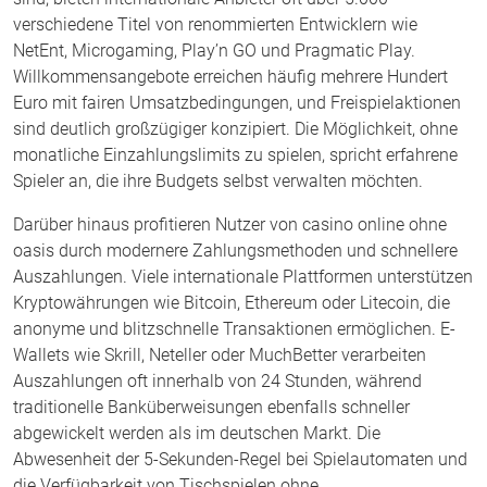
verschiedene Titel von renommierten Entwicklern wie
NetEnt, Microgaming, Play’n GO und Pragmatic Play.
Willkommensangebote erreichen häufig mehrere Hundert
Euro mit fairen Umsatzbedingungen, und Freispielaktionen
sind deutlich großzügiger konzipiert. Die Möglichkeit, ohne
monatliche Einzahlungslimits zu spielen, spricht erfahrene
Spieler an, die ihre Budgets selbst verwalten möchten.
Darüber hinaus profitieren Nutzer von casino online ohne
oasis durch modernere Zahlungsmethoden und schnellere
Auszahlungen. Viele internationale Plattformen unterstützen
Kryptowährungen wie Bitcoin, Ethereum oder Litecoin, die
anonyme und blitzschnelle Transaktionen ermöglichen. E-
Wallets wie Skrill, Neteller oder MuchBetter verarbeiten
Auszahlungen oft innerhalb von 24 Stunden, während
traditionelle Banküberweisungen ebenfalls schneller
abgewickelt werden als im deutschen Markt. Die
Abwesenheit der 5-Sekunden-Regel bei Spielautomaten und
die Verfügbarkeit von Tischspielen ohne