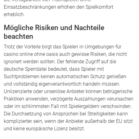
Einsatzbeschränkungen erhöhen den Spielkomfort
erheblich.
Mögliche Risiken und Nachteile
beachten
Trotz der Vorteile birgt das Spielen in Umgebungen für
casino online ohne oasis auch gewisse Risiken, die nicht
ignoriert werden sollten. Der fehlende Zugriff auf die
deutsche Sperrdatei bedeutet, dass Spieler mit
Suchtproblemen keinen automatischen Schutz genießen
und vollständig eigenverantwortlich handeln müssen.
Unlizenzierte oder unseriöse Anbieter können betrügerische
Praktiken anwenden, verzögerte Auszahlungen verursachen
oder im schlimmsten Fall mit Spielergeldern verschwinden.
Die Durchsetzung von Ansprüchen bei Streitigkeiten kann
komplizierter sein, wenn der Anbieter außerhalb der EU sitzt
und keine europäische Lizenz besitzt.