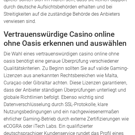
durch deutsche Aufsichtsbehörden erhalten und bei
Streitigkeiten auf die zuständige Behörde des Anbieters
verwiesen sind.
Vertrauenswürdige Casino online
ohne Oasis erkennen und auswählen
Die Wahl eines vertrauenswürdigen casino online ohne
oasis benötigt eine genaue Überprüfung verschiedener
Qualitätskriterien. Zu Beginn sollten Sie auf valide Gaming-
Lizenzen aus anerkannten Rechtsbereichen wie Malta,
Curaçao oder Gibraltar achten. Diese Lizenzen garantieren,
dass der Anbieter ständigen Überprüfungen unterliegt und
globale Richtlinien befolgt. Ebenso wichtig sind
Datenverschlüsselung durch SSL-Protokolle, klare
Nutzungsbedingungen und ein nachgewiesenermaßen
ehrlicher Gaming-Betrieb durch externe Zertifizierungen wie
eCOGRA oder iTech Labs. Ein qualifizierter
deutschsprachiger Kundenservice rundet das Profil eines