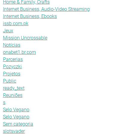
Home & Family, Crafts
Internet Business, Audio-Video Streaming
Internet Business, Ebooks
issb.com.pk
Jeux
Mission Uncrossable
Notícias
onabet1.br.com
Parcerias
Pozyczki
Projetos
Public
ready_text
Reuniões
s
Selo Vegano
Selo Vegano
Sem categoria
slotsvader