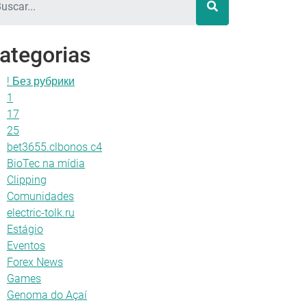
ategorias
! Без рубрики
1
17
25
bet3655.clbonos c4
BioTec na mídia
Clipping
Comunidades
electric-tolk.ru
Estágio
Eventos
Forex News
Games
Genoma do Açaí