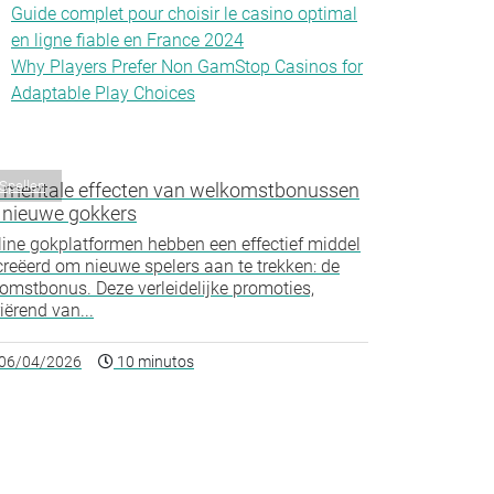
Guide complet pour choisir le casino optimal
en ligne fiable en France 2024
Why Players Prefer Non GamStop Casinos for
Adaptable Play Choices
Spellen
 mentale effecten van welkomstbonussen
 nieuwe gokkers
ine gokplatformen hebben een effectief middel
reëerd om nieuwe spelers aan te trekken: de
omstbonus. Deze verleidelijke promoties,
iërend van...
06/04/2026
10 minutos