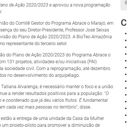
 Plano de Ação 2020/2023 e aprovou a nova programação
r.
C
união do Comitê Gestor do Programa Abrace o Marajó, em
esença do seu Diretor-Presidente, Professor José Seixas
 revisão do Plano de Ação 2020/2023. A BioTec-Amazônia
o representante do terceiro setor.
visão do Plano de Ação 2020/2023 do Programa Abrace o
m 131 projetos, atividades e/ou iniciativas (PAI)
 da sociedade civil. Com a reprogramação, até dezembro
idos no desenvolvimento do arquipélago.
 Tatiana Alvarenga, é necessário manter o foco e a união
inue a render resultados positivos para a população. “
O
 e coordenado que já deu vários frutos. É fundamental
am cada vez mais pessoas no território
”, disse.
o estão a entrega de uma unidade da Casa da Mulher
e um projeto-piloto para promover a diminuição de