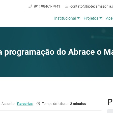
(91) 98461-7941
contato@biotecamazonia.
Institucional
Projetos
Ace
 programação do Abrace o M
P
Assunto:
Parcerias
Tempo de leitura:
2 minutos
Pe