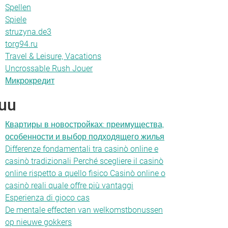
Spellen
Spiele
struzyna.de3
torg94.ru
Travel & Leisure, Vacations
Uncrossable Rush Jouer
Микрокредит
uu
Квартиры в новостройках: преимущества,
особенности и выбор подходящего жилья
Differenze fondamentali tra casinò online e
casinò tradizionali Perché scegliere il casinò
online rispetto a quello fisico Casinò online o
casinò reali quale offre più vantaggi
Esperienza di gioco cas
De mentale effecten van welkomstbonussen
op nieuwe gokkers