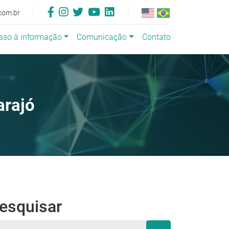
com.br
sso à informação
Comunicação
Contato
arajó
esquisar
squisar