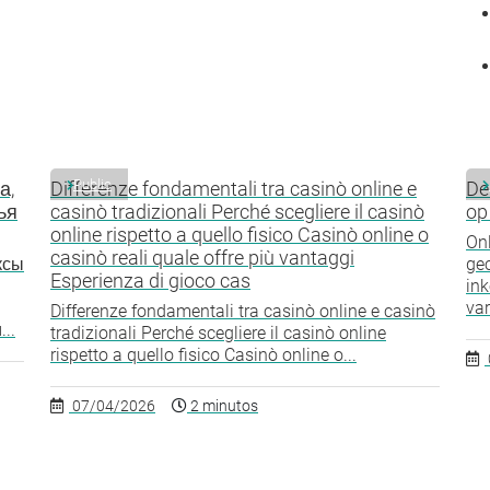
Public
а,
Differenze fondamentali tra casinò online e
De
ья
casinò tradizionali Perché scegliere il casinò
op
online rispetto a quello fisico Casinò online o
Onl
casinò reali quale offre più vantaggi
ксы
gec
Esperienza di gioco cas
ink
var
Differenze fondamentali tra casinò online e casinò
..
tradizionali Perché scegliere il casinò online
rispetto a quello fisico Casinò online o...
07/04/2026
2 minutos