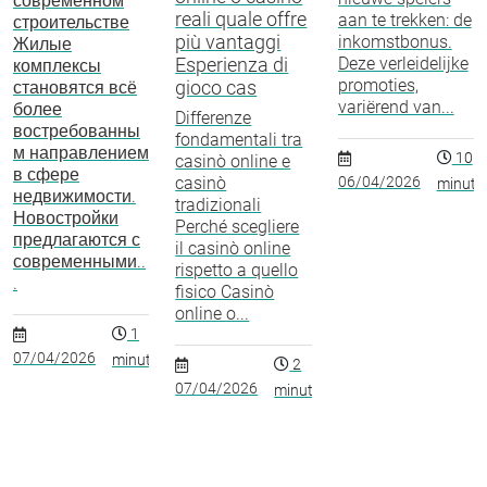
современном
reali quale offre
aan te trekken: de
строительстве
più vantaggi
inkomstbonus.
Жилые
Esperienza di
Deze verleidelijke
комплексы
promoties,
gioco cas
становятся всё
variërend van...
более
Differenze
востребованны
fondamentali tra
м направлением
10
casinò online e
в сфере
casinò
06/04/2026
minuto
недвижимости.
tradizionali
Новостройки
Perché scegliere
предлагаются с
il casinò online
современными..
rispetto a quello
.
fisico Casinò
online o...
1
07/04/2026
minuto
2
07/04/2026
minutos