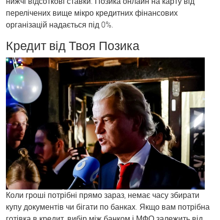
нижчі відсоткові ставки. Позика онлайн на карту від
перелічених вище мікро кредитних фінансових
організацій надається під 0%.
Кредит від Твоя Позика
Коли гроші потрібні прямо зараз, немає часу збирати
купу документів чи бігати по банках. Якщо вам потрібна
готівка в кредит, вибір між банком і МФО залежить від