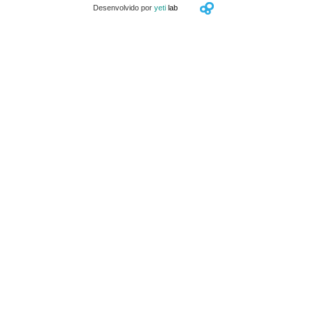
Desenvolvido por
yeti
lab