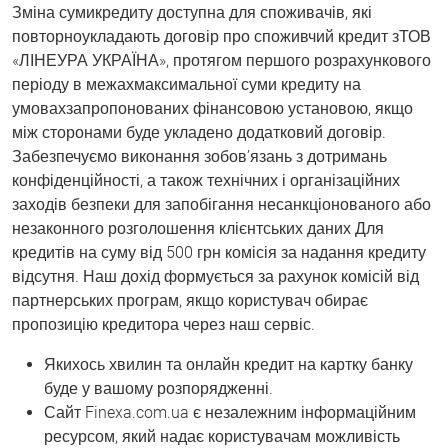
Зміна сумикредиту доступна для споживачів, які
повторноукладають договір про споживчий кредит зТОВ
«ЛІНЕУРА УКРАЇНА», протягом першого розрахункового
періоду в межахмаксимальної суми кредиту на
умовахзапропонованих фінансовою установою, якщо
між сторонами буде укладено додатковий договір.
Забезпечуємо виконання зобов’язань з дотримань
конфіденційності, а також технічних і організаційних
заходів безпеки для запобігання несанкціонованого або
незаконного розголошення клієнтських даних Для
кредитів на суму від 500 грн комісія за надання кредиту
відсутня. Наш дохід формується за рахунок комісій від
партнерських програм, якщо користувач обирає
пропозицію кредитора через наш сервіс.
Якихось хвилин та онлайн кредит на картку банку
буде у вашому розпорядженні.
Сайт Finexa.com.ua є незалежним інформаційним
ресурсом, який надає користувачам можливість