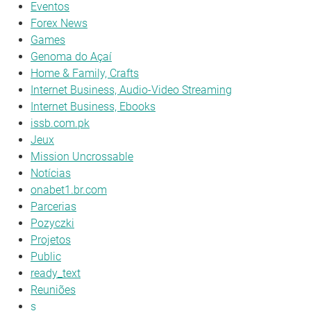
Eventos
Forex News
Games
Genoma do Açaí
Home & Family, Crafts
Internet Business, Audio-Video Streaming
Internet Business, Ebooks
issb.com.pk
Jeux
Mission Uncrossable
Notícias
onabet1.br.com
Parcerias
Pozyczki
Projetos
Public
ready_text
Reuniões
s