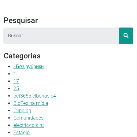
Pesquisar
Pesquisar
Categorias
! Без рубрики
1
17
25
bet3655.clbonos c4
BioTec na mídia
Clipping
Comunidades
electric-tolk.ru
Estágio