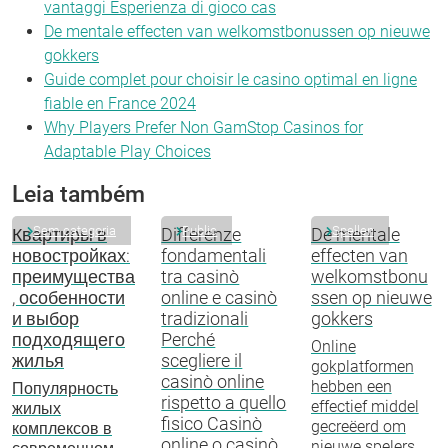
vantaggi Esperienza di gioco cas
De mentale effecten van welkomstbonussen op nieuwe
gokkers
Guide complet pour choisir le casino optimal en ligne
fiable en France 2024
Why Players Prefer Non GamStop Casinos for
Adaptable Play Choices
Leia também
Sem categoria
Public
Spellen
Квартиры в
Differenze
De mentale
новостройках:
fondamentali
effecten van
преимущества
tra casinò
welkomstbonu
, особенности
online e casinò
ssen op nieuwe
и выбор
tradizionali
gokkers
подходящего
Perché
Online
жилья
scegliere il
gokplatformen
casinò online
hebben een
Популярность
rispetto a quello
effectief middel
жилых
fisico Casinò
gecreëerd om
комплексов в
online o casinò
nieuwe spelers