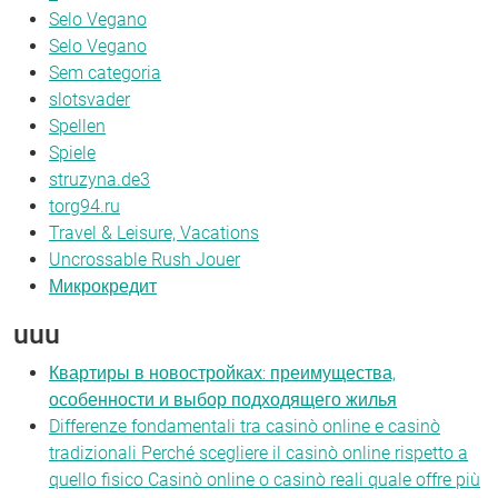
Selo Vegano
Selo Vegano
Sem categoria
slotsvader
Spellen
Spiele
struzyna.de3
torg94.ru
Travel & Leisure, Vacations
Uncrossable Rush Jouer
Микрокредит
uuu
Квартиры в новостройках: преимущества,
особенности и выбор подходящего жилья
Differenze fondamentali tra casinò online e casinò
tradizionali Perché scegliere il casinò online rispetto a
quello fisico Casinò online o casinò reali quale offre più