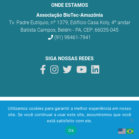
ONDE ESTAMOS
Associação BioTec-Amazônia
Tv. Padre Eutíquio, nº 1379, Edifício Casa Koly, 4º andar
Batista Campos, Belém - PA, CEP: 66035-045
(91) 98461-7941
SIGA NOSSAS REDES
BioTec Amazônia
© 2026 Todos os direitos reservados.
Utilizamos cookies para garantir a melhor experiência em nosso
O uso sustentável da biodiversidade na Amazônia
site. Se você continuar a usar este site, assumiremos que você
está satisfeito com ele.
Desenvolvido por
yeti
lab
Ok