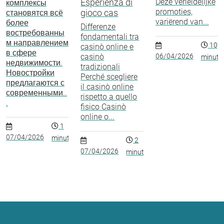
Esperienza di
Deze verleidelijke
комплексы
promoties,
gioco cas
становятся всё
variërend van...
более
Differenze
востребованны
fondamentali tra
м направлением
10
casinò online e
в сфере
casinò
06/04/2026
minuto
недвижимости.
tradizionali
Новостройки
Perché scegliere
предлагаются с
il casinò online
современными..
rispetto a quello
.
fisico Casinò
online o...
1
07/04/2026
minuto
2
07/04/2026
minutos