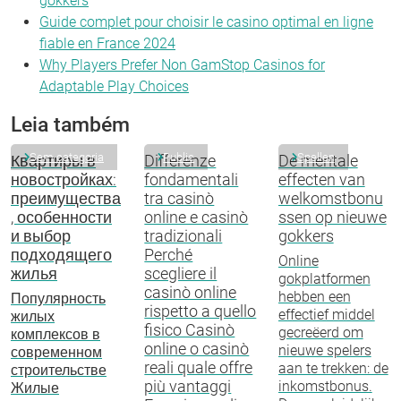
gokkers
Guide complet pour choisir le casino optimal en ligne
fiable en France 2024
Why Players Prefer Non GamStop Casinos for
Adaptable Play Choices
Leia também
Sem categoria
Public
Spellen
Квартиры в
Differenze
De mentale
новостройках:
fondamentali
effecten van
преимущества
tra casinò
welkomstbonu
, особенности
online e casinò
ssen op nieuwe
и выбор
tradizionali
gokkers
подходящего
Perché
Online
жилья
scegliere il
gokplatformen
casinò online
hebben een
Популярность
rispetto a quello
effectief middel
жилых
fisico Casinò
gecreëerd om
комплексов в
online o casinò
nieuwe spelers
современном
reali quale offre
aan te trekken: de
строительстве
più vantaggi
inkomstbonus.
Жилые