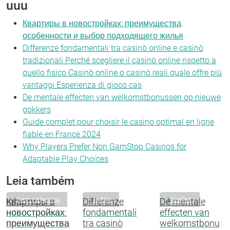
uuu
Квартиры в новостройках: преимущества,
особенности и выбор подходящего жилья
Differenze fondamentali tra casinò online e casinò
tradizionali Perché scegliere il casinò online rispetto a
quello fisico Casinò online o casinò reali quale offre più
vantaggi Esperienza di gioco cas
De mentale effecten van welkomstbonussen op nieuwe
gokkers
Guide complet pour choisir le casino optimal en ligne
fiable en France 2024
Why Players Prefer Non GamStop Casinos for
Adaptable Play Choices
Leia também
Sem categoria
Public
Spellen
Квартиры в
Differenze
De mentale
новостройках:
fondamentali
effecten van
преимущества
tra casinò
welkomstbonu