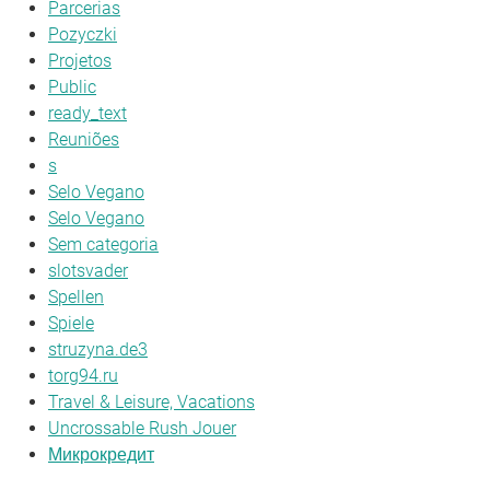
Parcerias
Pozyczki
Projetos
Public
ready_text
Reuniões
s
Selo Vegano
Selo Vegano
Sem categoria
slotsvader
Spellen
Spiele
struzyna.de3
torg94.ru
Travel & Leisure, Vacations
Uncrossable Rush Jouer
Микрокредит