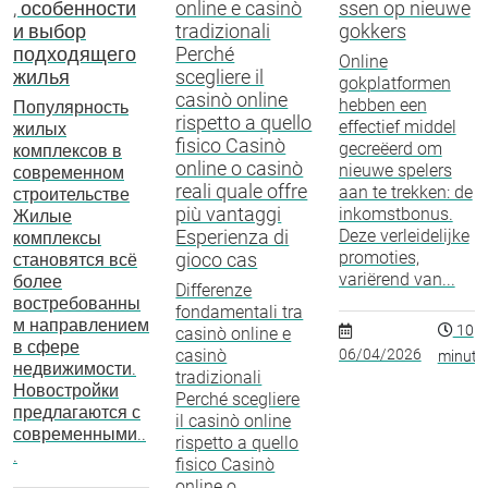
, особенности
online e casinò
ssen op nieuwe
и выбор
tradizionali
gokkers
подходящего
Perché
Online
жилья
scegliere il
gokplatformen
casinò online
hebben een
Популярность
rispetto a quello
effectief middel
жилых
fisico Casinò
gecreëerd om
комплексов в
online o casinò
nieuwe spelers
современном
reali quale offre
aan te trekken: de
строительстве
più vantaggi
inkomstbonus.
Жилые
Esperienza di
Deze verleidelijke
комплексы
promoties,
gioco cas
становятся всё
variërend van...
более
Differenze
востребованны
fondamentali tra
м направлением
10
casinò online e
в сфере
casinò
06/04/2026
minuto
недвижимости.
tradizionali
Новостройки
Perché scegliere
предлагаются с
il casinò online
современными..
rispetto a quello
.
fisico Casinò
online o...