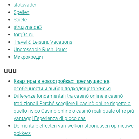
slotsvader
Spellen
Spiele
struzyna.de3
torg94.ru
Travel & Leisure, Vacations
Uncrossable Rush Jouer
Микрокредит
uuu
Квартиры в новостройках: преимущества,
особенности и выбор подходящего жилья
Differenze fondamentali tra casinò online e casinò
tradizionali Perché scegliere il casinò online rispetto a
quello fisico Casinò online o casinò reali quale offre più
vantaggi Esperienza di gioco cas
De mentale effecten van welkomstbonussen op nieuwe
gokkers