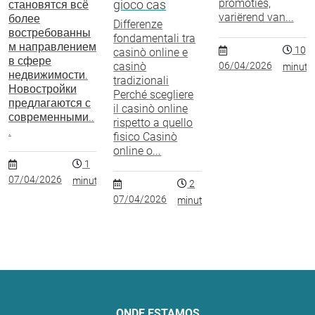
promoties,
gioco cas
становятся всё
variërend van...
более
Differenze
востребованны
fondamentali tra
м направлением
10
casinò online e
в сфере
casinò
06/04/2026
minuto
недвижимости.
tradizionali
Новостройки
Perché scegliere
предлагаются с
il casinò online
современными..
rispetto a quello
.
fisico Casinò
online o...
1
07/04/2026
minuto
2
07/04/2026
minutos
ONDE ESTAMOS