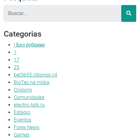
Pesquisar
Categorias
! Без рубрики
1
17
25
bet3655.clbonos c4
BioTec na mídia
Clipping
Comunidades
electric-tolk.ru
Estágio
Eventos
Forex News
Games