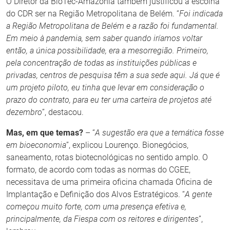
O Diretor da BioTec-Amazônia também justificou a escolha
do CDR ser na Região Metropolitana de Belém. “
Foi indicada
a Região Metropolitana de Belém e a razão foi fundamental.
Em meio à pandemia, sem saber quando iríamos voltar
então, a única possibilidade, era a mesorregião. Primeiro,
pela concentração de todas as instituições públicas e
privadas, centros de pesquisa têm a sua sede aqui. Já que é
um projeto piloto, eu tinha que levar em consideração o
prazo do contrato, para eu ter uma carteira de projetos até
dezembro
”, destacou.
Mas, em que temas?
– “
A sugestão era que a temática fosse
em bioeconomia
”, explicou Lourenço. Bionegócios,
saneamento, rotas biotecnológicas no sentido amplo. O
formato, de acordo com todas as normas do CGEE,
necessitava de uma primeira oficina chamada Oficina de
Implantação e Definição dos Alvos Estratégicos. “
A gente
começou muito forte, com uma presença efetiva e,
principalmente, da Fiespa com os reitores e dirigentes
”,