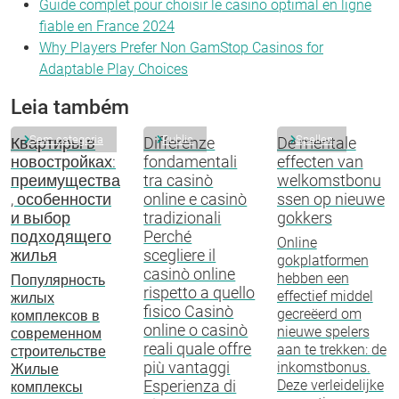
Guide complet pour choisir le casino optimal en ligne
fiable en France 2024
Why Players Prefer Non GamStop Casinos for
Adaptable Play Choices
Leia também
Sem categoria
Public
Spellen
Квартиры в
Differenze
De mentale
новостройках:
fondamentali
effecten van
преимущества
tra casinò
welkomstbonu
, особенности
online e casinò
ssen op nieuwe
и выбор
tradizionali
gokkers
подходящего
Perché
Online
жилья
scegliere il
gokplatformen
casinò online
hebben een
Популярность
rispetto a quello
effectief middel
жилых
fisico Casinò
gecreëerd om
комплексов в
online o casinò
nieuwe spelers
современном
reali quale offre
aan te trekken: de
строительстве
più vantaggi
inkomstbonus.
Жилые
Esperienza di
Deze verleidelijke
комплексы