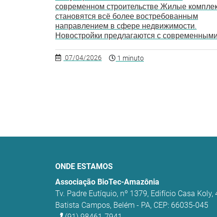
современном строительстве Жилые компле
становятся всё более востребованным
направлением в сфере недвижимости.
Новостройки предлагаются с современными.
07/04/2026
1 minuto
ONDE ESTAMOS
Associação BioTec-Amazônia
Tv. Padre Eutíquio, nº 1379, Edifício Casa Koly,
Batista Campos, Belém - PA, CEP: 66035-045
(91) 98461-7941