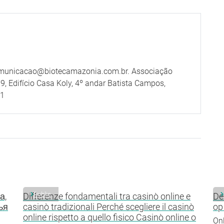
omunicacao@biotecamazonia.com.br. Associação
9, Edifício Casa Koly, 4º andar Batista Campos,
41
Public
а,
Differenze fondamentali tra casinò online e
De
ья
casinò tradizionali Perché scegliere il casinò
op
online rispetto a quello fisico Casinò online o
Onl