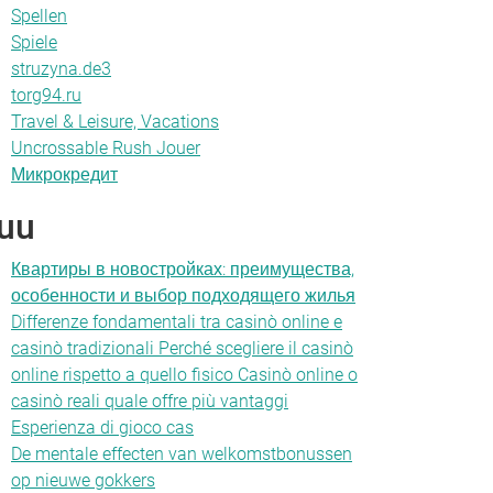
Spellen
Spiele
struzyna.de3
torg94.ru
Travel & Leisure, Vacations
Uncrossable Rush Jouer
Микрокредит
uu
Квартиры в новостройках: преимущества,
особенности и выбор подходящего жилья
Differenze fondamentali tra casinò online e
casinò tradizionali Perché scegliere il casinò
online rispetto a quello fisico Casinò online o
casinò reali quale offre più vantaggi
Esperienza di gioco cas
De mentale effecten van welkomstbonussen
op nieuwe gokkers