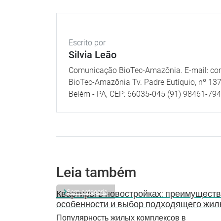
Escrito por
Silvia Leão
Comunicação BioTec-Amazônia. E-mail: c
BioTec-Amazônia Tv. Padre Eutíquio, nº 137
Belém - PA, CEP: 66035-045 (91) 98461-79
Leia também
Sem categoria
Квартиры в новостройках: преимуществ
особенности и выбор подходящего жил
Популярность жилых комплексов в