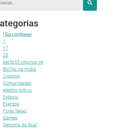
ategorias
! Без рубрики
1
17
25
bet3655.clbonos c4
BioTec na mídia
Clipping
Comunidades
electric-tolk.ru
Estágio
Eventos
Forex News
Games
Genoma do Açaí