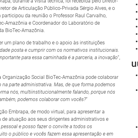
a, durante a visita técnica, foi recebida pelo Diretor-
retor de Articulação Público-Privada Sérgio Alves, e o
m participou da reunião o Professor Raul Carvalho,
c-Amazônia e Coordenador do Laboratório de
 da BioTec-Amazônia.
er um plano de trabalho e o apoio às instituições
ade posta e cumprir com os normativos institucionais.
portante para essa caminhada é a parceria, a inovação
”,
u
 a Organização Social BioTec-Amazônia pode colaborar
 na parte administrativa. Mas, de que forma podemos
forma nós, multiinstitucionalmente falando, porque nós
 também, podemos colaborar com vocês?
”
uição Embrapa, de modo virtual, para apresentar a
de atuação aos seus dirigentes administrativos e
e pessoal e posso fazer o convite a todos os
uito o público e vocês fazem essa apresentação e em