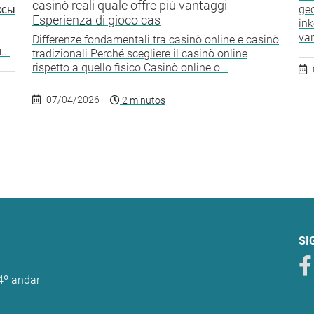
casinò reali quale offre più vantaggi
ксы
gec
Esperienza di gioco cas
ink
var
Differenze fondamentali tra casinò online e casinò
..
tradizionali Perché scegliere il casinò online
rispetto a quello fisico Casinò online o...
07/04/2026
2 minutos
SI
 4º andar