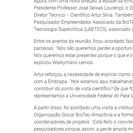
Agora, com uma nova direção, a equipe da Embrap
Presidente Professor José Seixas Lourenço, o Di
Diretor Técnico – Científico Artur Silva. També
Pesquisador Empreendedor Associado da BioTe
Tecnologia Supercrítica (LABTECS), associado
Entre os acertos da reunião, ficou acordado faz
parceiras. “
Nós não queremos perder a oportunid
Nós queremos estar presentes porque o que é im
explicou Walkymário Lemos.
Artur reforçou a necessidade de explicar como
com a Embrapa. “
Nós estamos aqui trabalhando
contribuir do ponto de vista científico? De que 
representamos a Universidade Federal do Pará
A partir disso, foi acordado uma visita à instit
Organização Social BioTec-Amazônia e a forma 
coordenadores de projetos. “
Está feito o convit
pesquisadores porque, assim, a gente amplia m