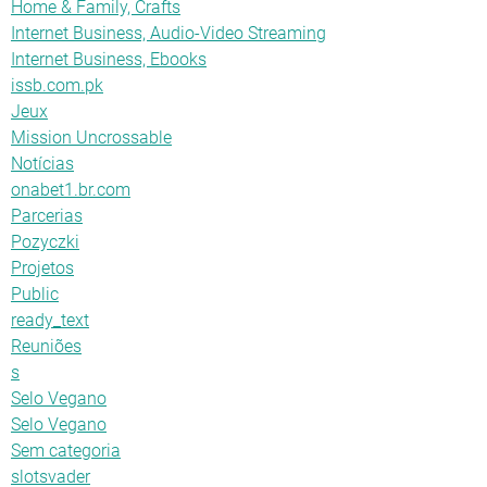
Home & Family, Crafts
Internet Business, Audio-Video Streaming
Internet Business, Ebooks
issb.com.pk
Jeux
Mission Uncrossable
Notícias
onabet1.br.com
Parcerias
Pozyczki
Projetos
Public
ready_text
Reuniões
s
Selo Vegano
Selo Vegano
Sem categoria
slotsvader