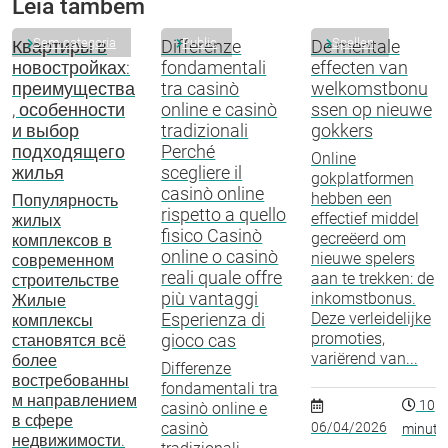
Leia também
Sem categoria
Public
Spellen
Квартиры в
Differenze
De mentale
новостройках:
fondamentali
effecten van
преимущества
tra casinò
welkomstbonu
, особенности
online e casinò
ssen op nieuwe
и выбор
tradizionali
gokkers
подходящего
Perché
Online
жилья
scegliere il
gokplatformen
casinò online
hebben een
Популярность
rispetto a quello
effectief middel
жилых
fisico Casinò
gecreëerd om
комплексов в
online o casinò
nieuwe spelers
современном
reali quale offre
aan te trekken: de
строительстве
più vantaggi
inkomstbonus.
Жилые
Esperienza di
Deze verleidelijke
комплексы
promoties,
gioco cas
становятся всё
variërend van...
более
Differenze
востребованны
fondamentali tra
м направлением
10
casinò online e
в сфере
casinò
06/04/2026
minuto
недвижимости.