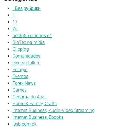
! Без рубрики
1
17
25
bet3655.clbonos c4
BioTec na mídia
Clipping
Comunidades
electric-tolk.ru
Estágio
Eventos
Forex News
Games
Genoma do Açaí
Home & Family, Crafts
Internet Business, Audio-Video Streaming
Internet Business, Ebooks
issb.com.pk