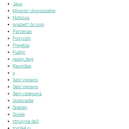
Jeux
Mission Uncrossable
Notícias
onabet1.br.com
Parcerias
Pozyczki
Projetos
Public
ready_text
Reuniões
s
Selo Vegano
Selo Vegano
Sem categoria
slotsvader
Spellen
Spiele
struzyna.de3
torg94.ru