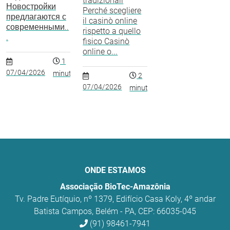
tradizionali
Новостройки
Perché scegliere
предлагаются с
il casinò online
современными..
rispetto a quello
.
fisico Casinò
online o...
1
07/04/2026
minuto
2
07/04/2026
minutos
ONDE ESTAMOS
Associação BioTec-Amazônia
Tv. Padre Eutíquio, nº 1379, Edifício Casa Koly, 4º andar
Batista Campos, Belém - PA, CEP: 66035-045
(91) 98461-7941