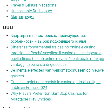
Travel & Leisure, Vacations
Uncrossable Rush Jouer
Микрокредит
uuu
Квартиры в новостройках: преимущества,
особенности и выбор подходящего жилья
Differenze fondamentali tra casinò online e casinò
tradizionali Perché scegliere il casinò online rispetto a
quello fisico Casinò online o casinò reali quale offre più
vantaggi Esperienza di gioco cas
De mentale effecten van welkomstbonussen op nieuwe
gokkers
Guide complet pour choisir le casino optimal en ligne
fiable en France 2024
Why Players Prefer Non GamStop Casinos for
Adaptable Play Choices