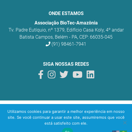
ONDE ESTAMOS
Associação BioTec-Amazônia
Tv. Padre Eutíquio, nº 1379, Edifício Casa Koly, 4º andar
Batista Campos, Belém - PA, CEP: 66035-045
(91) 98461-7941
SIGA NOSSAS REDES
BioTec Amazônia
© 2026 Todos os direitos reservados.
Utilizamos cookies para garantir a melhor experiência em nosso
O uso sustentável da biodiversidade na Amazônia
site. Se você continuar a usar este site, assumiremos que você
está satisfeito com ele.
Desenvolvido por
yeti
lab