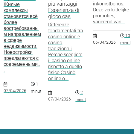
più vantaggi
inkomstbonus.
Жилые
Esperienza di
Deze verleidelijke
комплексы
promoties,
gioco cas
становятся всё
variërend van...
более
Differenze
востребованны
fondamentali tra
м направлением
10
casinò online e
в сфере
casinò
06/04/2026
minuto
недвижимости.
tradizionali
Новостройки
Perché scegliere
предлагаются с
il casinò online
современными..
rispetto a quello
.
fisico Casinò
online o...
1
07/04/2026
minuto
2
07/04/2026
minutos