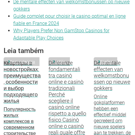
De mentale effecten van welkomstbonussen op nieuwe
gokkers
Guide complet pour choisir le casino optimal en ligne
fiable en France 2024
Why Players Prefer Non GamStop Casinos for
Adaptable Play Choices
Leia também
Sem categoria
Public
Spellen
Квартиры в
Differenze
De mentale
новостройках:
fondamentali
effecten van
преимущества
tra casinò
welkomstbonu
, особенности
online e casinò
ssen op nieuwe
и выбор
tradizionali
gokkers
подходящего
Perché
Online
жилья
scegliere il
gokplatformen
casinò online
hebben een
Популярность
rispetto a quello
effectief middel
жилых
fisico Casinò
gecreëerd om
комплексов в
online o casinò
nieuwe spelers
современном
reali quale offre
aan te trekken: de
строительстве