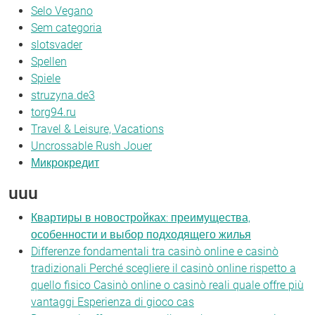
Selo Vegano
Sem categoria
slotsvader
Spellen
Spiele
struzyna.de3
torg94.ru
Travel & Leisure, Vacations
Uncrossable Rush Jouer
Микрокредит
uuu
Квартиры в новостройках: преимущества,
особенности и выбор подходящего жилья
Differenze fondamentali tra casinò online e casinò
tradizionali Perché scegliere il casinò online rispetto a
quello fisico Casinò online o casinò reali quale offre più
vantaggi Esperienza di gioco cas