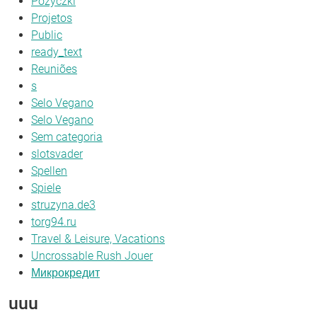
Pozyczki
Projetos
Public
ready_text
Reuniões
s
Selo Vegano
Selo Vegano
Sem categoria
slotsvader
Spellen
Spiele
struzyna.de3
torg94.ru
Travel & Leisure, Vacations
Uncrossable Rush Jouer
Микрокредит
uuu