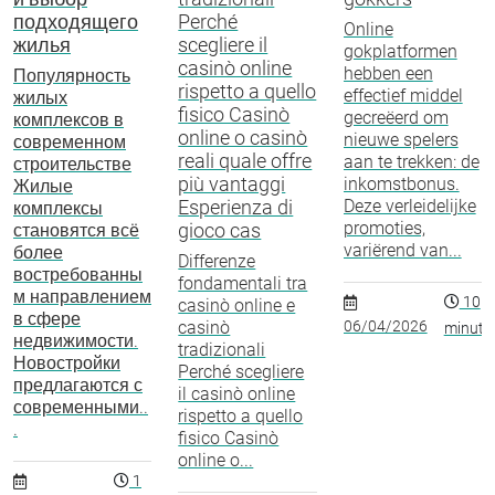
подходящего
Perché
Online
жилья
scegliere il
gokplatformen
casinò online
hebben een
Популярность
rispetto a quello
effectief middel
жилых
fisico Casinò
gecreëerd om
комплексов в
online o casinò
nieuwe spelers
современном
reali quale offre
aan te trekken: de
строительстве
più vantaggi
inkomstbonus.
Жилые
Esperienza di
Deze verleidelijke
комплексы
promoties,
gioco cas
становятся всё
variërend van...
более
Differenze
востребованны
fondamentali tra
м направлением
10
casinò online e
в сфере
casinò
06/04/2026
minuto
недвижимости.
tradizionali
Новостройки
Perché scegliere
предлагаются с
il casinò online
современными..
rispetto a quello
.
fisico Casinò
online o...
1