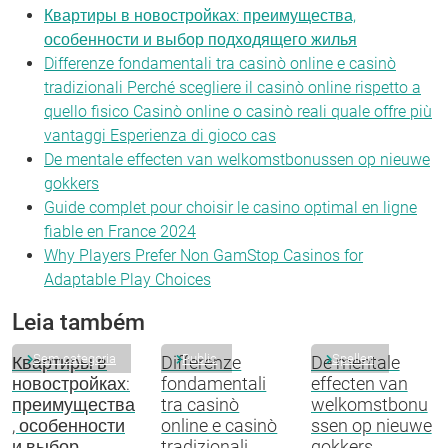
Квартиры в новостройках: преимущества,
особенности и выбор подходящего жилья
Differenze fondamentali tra casinò online e casinò
tradizionali Perché scegliere il casinò online rispetto a
quello fisico Casinò online o casinò reali quale offre più
vantaggi Esperienza di gioco cas
De mentale effecten van welkomstbonussen op nieuwe
gokkers
Guide complet pour choisir le casino optimal en ligne
fiable en France 2024
Why Players Prefer Non GamStop Casinos for
Adaptable Play Choices
Leia também
Sem categoria
Public
Spellen
Квартиры в
Differenze
De mentale
новостройках:
fondamentali
effecten van
преимущества
tra casinò
welkomstbonu
, особенности
online e casinò
ssen op nieuwe
и выбор
tradizionali
gokkers