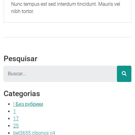
Nunc tempus est sed interdum tincidunt. Mauris vel
nibh tortor.
Pesquisar
Pesquisar
Categorias
! Без рубрики
1
17
25
bet3655.clbonos c4