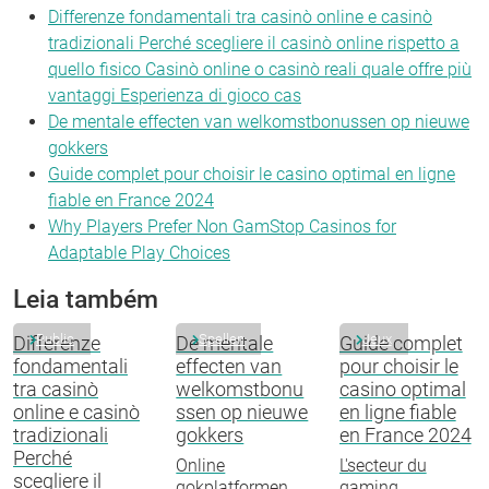
Differenze fondamentali tra casinò online e casinò
tradizionali Perché scegliere il casinò online rispetto a
quello fisico Casinò online o casinò reali quale offre più
vantaggi Esperienza di gioco cas
De mentale effecten van welkomstbonussen op nieuwe
gokkers
Guide complet pour choisir le casino optimal en ligne
fiable en France 2024
Why Players Prefer Non GamStop Casinos for
Adaptable Play Choices
Leia também
Public
Spellen
Jeux
Differenze
De mentale
Guide complet
fondamentali
effecten van
pour choisir le
tra casinò
welkomstbonu
casino optimal
online e casinò
ssen op nieuwe
en ligne fiable
tradizionali
gokkers
en France 2024
Perché
Online
L'secteur du
scegliere il
gokplatformen
gaming