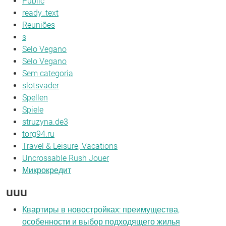
Public
ready_text
Reuniões
s
Selo Vegano
Selo Vegano
Sem categoria
slotsvader
Spellen
Spiele
struzyna.de3
torg94.ru
Travel & Leisure, Vacations
Uncrossable Rush Jouer
Микрокредит
uuu
Квартиры в новостройках: преимущества,
особенности и выбор подходящего жилья