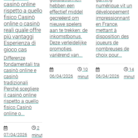
casinò online
hebben een
numérique vit un
rispetto a quello
effectief middel
développement
fisico Casinò
gecreëerd om
impressionnant
online o casinò
nieuwe spelers
en France,
reali quale offre
aan te trekken: de
mettant à
più vantaggi
inkomstbonus.
disposition des
Esperienza di
Deze verleidelijke
joueurs de
promoties,
nombreuses de
gioco cas
variërend van...
choix pour...
Differenze
fondamentali tra
10
14
casinò online e
casinò
06/04/2026
06/04/2026
minutos
minuto
tradizionali
Perché scegliere
il casinò online
rispetto a quello
fisico Casinò
online o...
2
07/04/2026
minutos