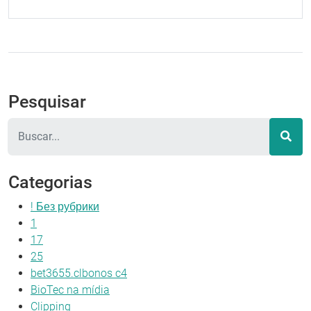
Pesquisar
Pesquisar
Categorias
! Без рубрики
1
17
25
bet3655.clbonos c4
BioTec na mídia
Clipping